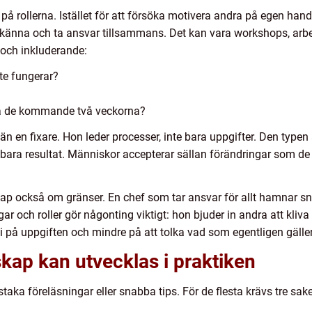
 på rollerna. Istället för att försöka motivera andra på egen han
känna och ta ansvar tillsammans. Det kan vara workshops, arbe
och inkluderande:
nte fungerar?
esta de kommande två veckorna?
r än en fixare. Hon leder processer, inte bara uppgifter. Den typen
ra resultat. Människor accepterar sällan förändringar som de in
kap också om gränser. En chef som tar ansvar för allt hamnar s
ar och roller gör någonting viktigt: hon bjuder in andra att kliv
 på uppgiften och mindre på att tolka vad som egentligen gäller
skap kan utvecklas i praktiken
taka föreläsningar eller snabba tips. För de flesta krävs tre sake