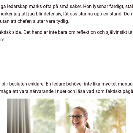
ga ledarskap märks ofta på små saker. Hon lyssnar färdigt, ställe
er jag att jag blir defensiv, låt oss stanna upp en stund. Den
 utan att chefen slutar vara tydlig.
ktisk sida. Det handlar inte bara om reflektion och självinsikt u
re:
 blir besluten enklare. En ledare behöver inte lika mycket manual
rmåga att vara närvarande i nuet och läsa vad som faktiskt pågå