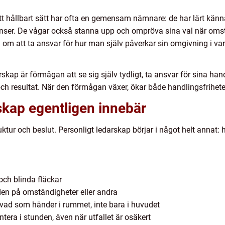
t hållbart sätt har ofta en gemensam nämnare: de har lärt känna 
ränser. De vågar också stanna upp och ompröva sina val när oms
om att ta ansvar för hur man själv påverkar sin omgivning i varda
arskap är förmågan att se sig själv tydligt, ta ansvar för sina h
r och resultat. När den förmågan växer, ökar både handlingsfrihete
skap egentligen innebär
uktur och beslut. Personligt ledarskap börjar i något helt annat: h
 och blinda fläckar
den på omständigheter eller andra
vad som händer i rummet, inte bara i huvudet
tera i stunden, även när utfallet är osäkert