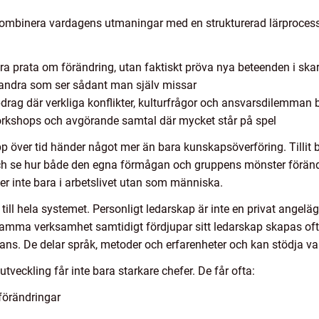
att kombinera vardagens utmaningar med en strukturerad lärproc
ra prata om förändring, utan faktiskt pröva nya beteenden i skar
ån andra som ser sådant man själv missar
drag där verkliga konflikter, kulturfrågor och ansvarsdilemman bl
, workshops och avgörande samtal där mycket står på spel
pp över tid händer något mer än bara kunskapsöverföring. Tillit by
och se hur både den egna förmågan och gruppens mönster förän
 inte bara i arbetslivet utan som människa.
till hela systemet. Personligt ledarskap är inte en privat angelä
 samma verksamhet samtidigt fördjupar sitt ledarskap skapas of
ans. De delar språk, metoder och erfarenheter och kan stödja va
veckling får inte bara starkare chefer. De får ofta:
förändringar