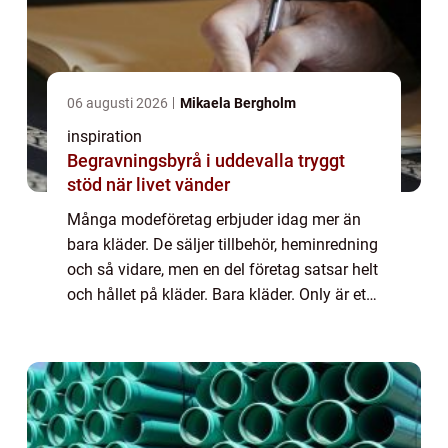
06 augusti 2026
Mikaela Bergholm
inspiration
Begravningsbyrå i uddevalla tryggt
stöd när livet vänder
Många modeföretag erbjuder idag mer än
bara kläder. De säljer tillbehör, heminredning
och så vidare, men en del företag satsar helt
och hållet på kläder. Bara kläder. Only är ett
sådant exempel. Under länken
https://www.bekasonline.se/sv/articles/6/d.
..