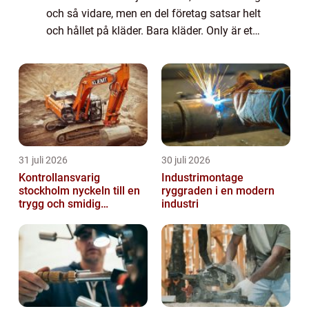
och så vidare, men en del företag satsar helt
och hållet på kläder. Bara kläder. Only är ett
sådant exempel. Under länken
https://www.bekasonline.se/sv/articles/6/d.
..
31 juli 2026
30 juli 2026
Kontrollansvarig
Industrimontage
stockholm nyckeln till en
ryggraden i en modern
trygg och smidig
industri
byggprocess