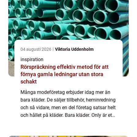
04 augusti 2026
Viktoria Uddenholm
inspiration
Rörspräckning effektiv metod för att
förnya gamla ledningar utan stora
schakt
Många modeföretag erbjuder idag mer än
bara kläder. De säljer tillbehör, heminredning
och så vidare, men en del företag satsar helt
och hållet på kläder. Bara kläder. Only är ett
sådant exempel. Under länken
https://www.bekasonline.se/sv/articles/6/d.