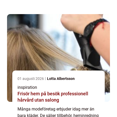
sådant exempel. Under länken
https://www.bekasonline.se/sv/articles/6/d.
..
01 augusti 2026
Lotta Albertsson
inspiration
Frisör hem på besök professionell
hårvård utan salong
Många modeföretag erbjuder idag mer än
bara kläder. De säljer tillbehör, heminredning