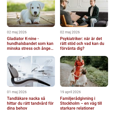
02 maj 2026
02 maj 2026
Gladiator K-nine -
Psykiatriker: när är det
hundhalsbandet som kan
rätt stöd och vad kan du
minska stress och ångest
förvänta dig?
hos hundar
01 maj 2026
19 april 2026
Tandläkare nacka så
Familjerådgivning i
hittar du rätt tandvård för
Stockholm – en väg till
dina behov
starkare relationer