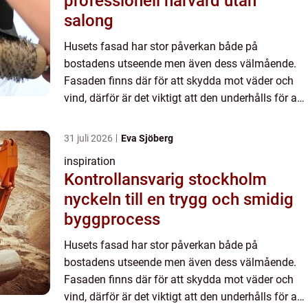
professionell hårvård utan
salong
Husets fasad har stor påverkan både på
bostadens utseende men även dess välmående.
Fasaden finns där för att skydda mot väder och
vind, därför är det viktigt att den underhålls för att
kunna erbjuda det bästa skyddet för ditt hem. En
viktigt del i un...
31 juli 2026
Eva Sjöberg
inspiration
Kontrollansvarig stockholm
nyckeln till en trygg och smidig
byggprocess
Husets fasad har stor påverkan både på
bostadens utseende men även dess välmående.
Fasaden finns där för att skydda mot väder och
vind, därför är det viktigt att den underhålls för att