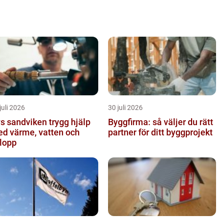
kunna erbjuda det bästa skyddet för ditt hem. En
viktigt del i un...
juli 2026
30 juli 2026
sandviken trygg hjälp
Byggfirma: så väljer du rätt
d värme, vatten och
partner för ditt byggprojekt
lopp