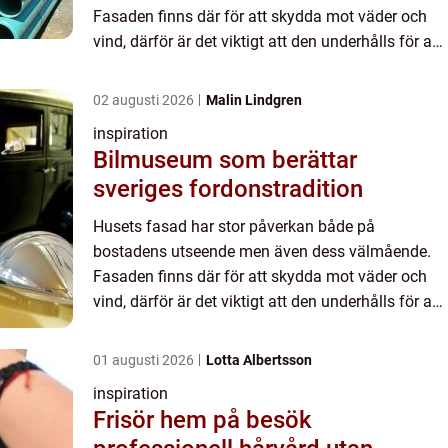
Fasaden finns där för att skydda mot väder och
vind, därför är det viktigt att den underhålls för att
kunna erbjuda det bästa skyddet för ditt hem. En
viktigt del i un...
02 augusti 2026
Malin Lindgren
inspiration
Bilmuseum som berättar
sveriges fordonstradition
Husets fasad har stor påverkan både på
bostadens utseende men även dess välmående.
Fasaden finns där för att skydda mot väder och
vind, därför är det viktigt att den underhålls för att
kunna erbjuda det bästa skyddet för ditt hem. En
viktigt del i un...
01 augusti 2026
Lotta Albertsson
inspiration
Frisör hem på besök