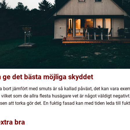
an ge det bästa möjliga skyddet
ta bort jämfört med smuts är så kallad påväxt, det kan vara exem
ilket som de allra flesta husägare vet är något väldigt negativt. F
sen att torka gör det. En fuktig fasad kan med tiden leda till fu
xtra bra