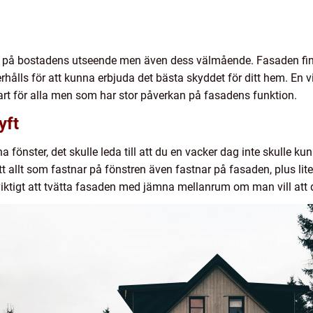
e på bostadens utseende men även dess välmående. Fasaden finn
erhålls för att kunna erbjuda det bästa skyddet för ditt hem. En vi
lart för alla men som har stor påverkan på fasadens funktion.
lyft
na fönster, det skulle leda till att du en vacker dag inte skulle
 allt som fastnar på fönstren även fastnar på fasaden, plus lite t
viktigt att tvätta fasaden med jämna mellanrum om man vill att 