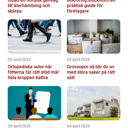
Isbad en nordisk genväg
Bokföring stockholm en
till återhämtning och
praktisk guide för
skärpa
företagare
05 april 2026
04 april 2026
Ortopediska sulor när
Grovsopor så blir du av
fötterna får rätt stöd mår
med stora saker på rätt
hela kroppen bättre
sätt
04 april 2026
04 april 2026