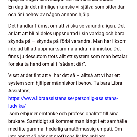
En dag är det nämligen kanske vi själva som sitter där
och är i behov av någon annans hjälp.
Det handlar främst om att vi ska se varandra igen. Det
är lätt att bli alldeles uppsnurrad i sin vardag och bara
skynda på – skynda på förbi varandra. Man har liksom
inte tid till att uppmärksamma andra människor. Det
finns ju dessutom trots allt ett system som man betalar
för ska ta hand om allt ”sådant där”.
Visst är det fint att vi har det så – alltså att vi har ett
system som hjälper människor i behov. Ta bara Libra
Assistans;
https://www.libraassistans.se/personlig-assistans-
ludvika/
som erbjuder omtanke och professionalitet till sina
brukare. Samtidigt så kommer man långt i ett samhälle
med lite gammal hederlig amatörmässig empati. Om
inte annat så gör det proffsens liv lite enklare.