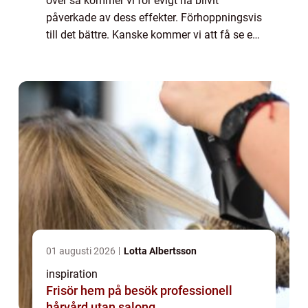
över så kommer vi för evigt ha blivit
påverkade av dess effekter. Förhoppningsvis
till det bättre. Kanske kommer vi att få se ett
varmare samhälle framöver – ett där vi tar
hand om varandra och vår omgivning på e...
01 augusti 2026
Lotta Albertsson
inspiration
Frisör hem på besök professionell
hårvård utan salong