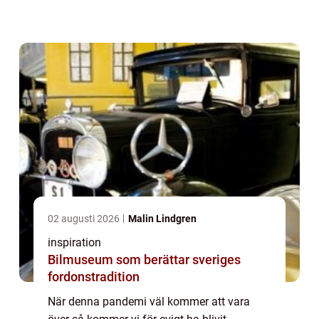
varmare samhälle framöver – ett där vi tar
hand om varandra och vår omgivning på e...
02 augusti 2026
Malin Lindgren
inspiration
Bilmuseum som berättar sveriges
fordonstradition
När denna pandemi väl kommer att vara