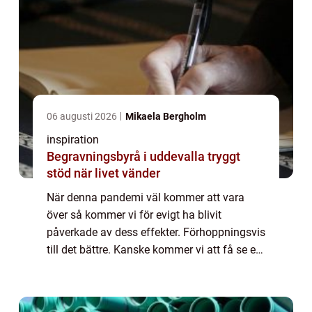
06 augusti 2026
Mikaela Bergholm
inspiration
Begravningsbyrå i uddevalla tryggt
stöd när livet vänder
När denna pandemi väl kommer att vara
över så kommer vi för evigt ha blivit
påverkade av dess effekter. Förhoppningsvis
till det bättre. Kanske kommer vi att få se ett
varmare samhälle framöver – ett där vi tar
hand om varandra och vår omgivning på e...