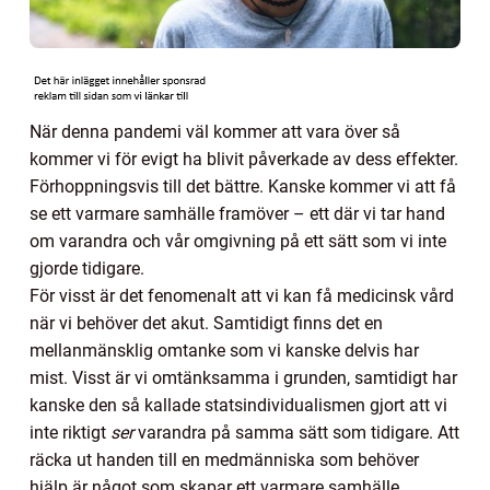
När denna pandemi väl kommer att vara över så
kommer vi för evigt ha blivit påverkade av dess effekter.
Förhoppningsvis till det bättre. Kanske kommer vi att få
se ett varmare samhälle framöver – ett där vi tar hand
om varandra och vår omgivning på ett sätt som vi inte
gjorde tidigare.
För visst är det fenomenalt att vi kan få medicinsk vård
när vi behöver det akut. Samtidigt finns det en
mellanmänsklig omtanke som vi kanske delvis har
mist. Visst är vi omtänksamma i grunden, samtidigt har
kanske den så kallade statsindividualismen gjort att vi
inte riktigt
ser
varandra på samma sätt som tidigare. Att
räcka ut handen till en medmänniska som behöver
hjälp är något som skapar ett varmare samhälle.