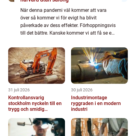
När denna pandemi väl kommer att vara
över så kommer vi för evigt ha blivit
påverkade av dess effekter. Förhoppningsvis
till det bättre. Kanske kommer vi att få se ett
varmare samhälle framöver – ett där vi tar
hand om varandra och vår omgivning på e...
31 juli 2026
30 juli 2026
Kontrollansvarig
Industrimontage
stockholm nyckeln till en
ryggraden i en modern
trygg och smidig
industri
byggprocess