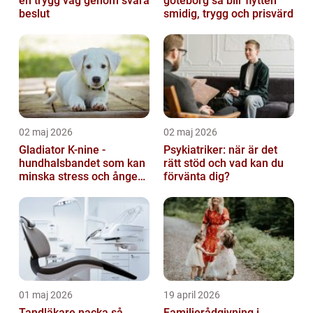
en trygg väg genom svåra
göteborg så blir flytten
beslut
smidig, trygg och prisvärd
02 maj 2026
02 maj 2026
Gladiator K-nine -
Psykiatriker: när är det
hundhalsbandet som kan
rätt stöd och vad kan du
minska stress och ångest
förvänta dig?
hos hundar
01 maj 2026
19 april 2026
Tandläkare nacka så
Familjerådgivning i