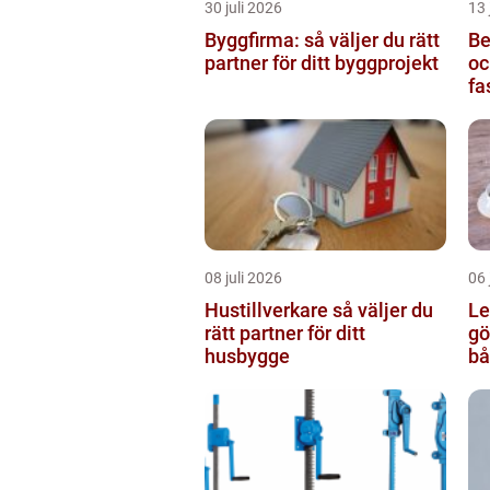
30 juli 2026
13 
Byggfirma: så väljer du rätt
Be
partner för ditt byggprojekt
oc
fa
08 juli 2026
06 
Hustillverkare så väljer du
Le
rätt partner för ditt
göteb
husbygge
bå
re