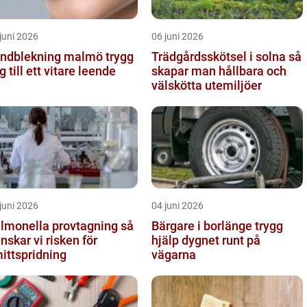
juni 2026
06 juni 2026
ndblekning malmö trygg
Trädgårdsskötsel i solna så
g till ett vitare leende
skapar man hållbara och
välskötta utemiljöer
juni 2026
04 juni 2026
lmonella provtagning så
Bärgare i borlänge trygg
nskar vi risken för
hjälp dygnet runt på
ittspridning
vägarna