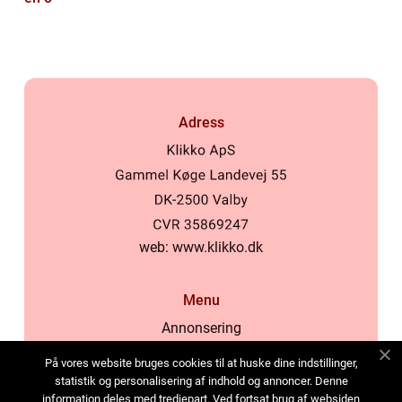
Adress
web:
www.klikko.dk
Menu
Annonsering
Om oss
På vores website bruges cookies til at huske dine indstillinger,
Cookies
statistik og personalisering af indhold og annoncer. Denne
information deles med tredjepart. Ved fortsat brug af websiden
Kontakta oss