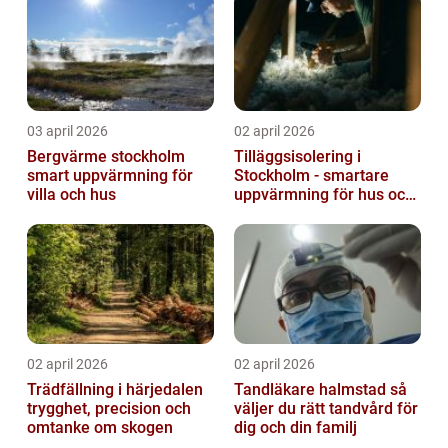
03 april 2026
02 april 2026
Bergvärme stockholm
Tilläggsisolering i
smart uppvärmning för
Stockholm - smartare
villa och hus
uppvärmning för hus och
fastigheter
02 april 2026
02 april 2026
Trädfällning i härjedalen
Tandläkare halmstad så
trygghet, precision och
väljer du rätt tandvård för
omtanke om skogen
dig och din familj