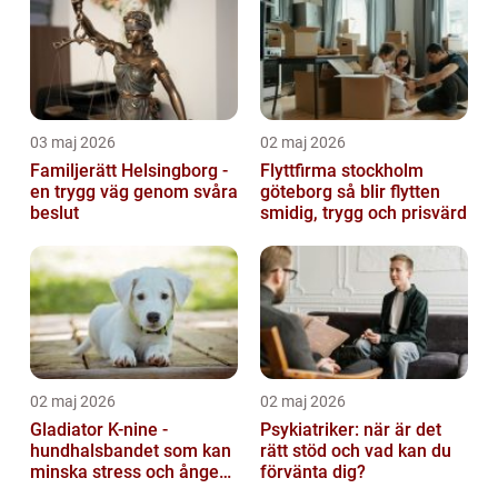
03 maj 2026
02 maj 2026
Familjerätt Helsingborg -
Flyttfirma stockholm
en trygg väg genom svåra
göteborg så blir flytten
beslut
smidig, trygg och prisvärd
02 maj 2026
02 maj 2026
Gladiator K-nine -
Psykiatriker: när är det
hundhalsbandet som kan
rätt stöd och vad kan du
minska stress och ångest
förvänta dig?
hos hundar