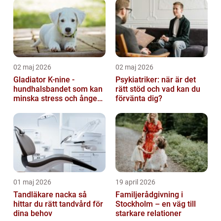
02 maj 2026
02 maj 2026
Gladiator K-nine -
Psykiatriker: när är det
hundhalsbandet som kan
rätt stöd och vad kan du
minska stress och ångest
förvänta dig?
hos hundar
01 maj 2026
19 april 2026
Tandläkare nacka så
Familjerådgivning i
hittar du rätt tandvård för
Stockholm – en väg till
dina behov
starkare relationer