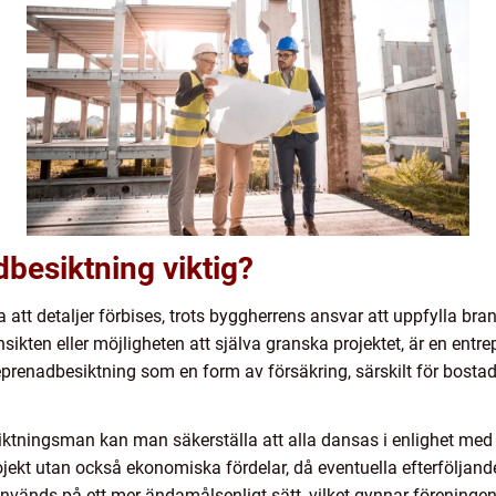
dbesiktning viktig?
a att detaljer förbises, trots byggherrens ansvar att uppfylla br
sikten eller möjligheten att själva granska projektet, är en entr
prenadbesiktning som en form av försäkring, särskilt för bostad
iktningsman kan man säkerställa att alla dansas i enlighet med 
ojekt utan också ekonomiska fördelar, då eventuella efterföljan
nvänds på ett mer ändamålsenligt sätt, vilket gynnar föreningen e