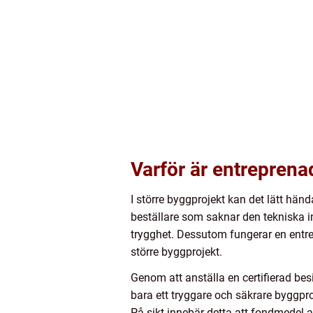
Varför är entreprena
I större byggprojekt kan det lätt händ
beställare som saknar den tekniska in
trygghet. Dessutom fungerar en entre
större byggprojekt.
Genom att anställa en certifierad bes
bara ett tryggare och säkrare byggpr
På sikt innebär detta att fondmedel a