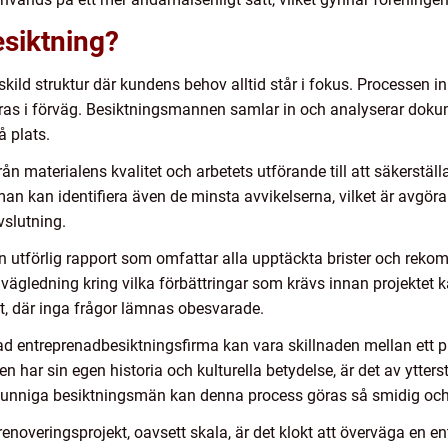
siktning?
skild struktur där kundens behov alltid står i fokus. Processen
ras i förväg. Besiktningsmannen samlar in och analyserar dokume
å plats.
rån materialens kvalitet och arbetets utförande till att säkerställ
an kan identifiera även de minsta avvikelserna, vilket är avgöra
vslutning.
en utförlig rapport som omfattar alla upptäckta brister och rek
g vägledning kring vilka förbättringar som krävs innan projektet 
t, där inga frågor lämnas obesvarade.
ierad entreprenadbesiktningsfirma kan vara skillnaden mellan ett 
n har sin egen historia och kulturella betydelse, är det av ytterst
kunniga besiktningsmän kan denna process göras så smidig och
r renoveringsprojekt, oavsett skala, är det klokt att överväga en