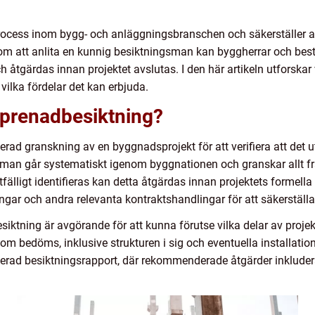
process inom bygg- och anläggningsbranschen och säkerställer at
om att anlita en kunnig besiktningsman kan byggherrar och best
h åtgärdas innan projektet avslutas. I den här artikeln utforskar
vilka fördelar det kan erbjuda.
eprenadbesiktning?
erad granskning av en byggnadsprojekt för att verifiera att det u
man går systematiskt igenom byggnationen och granskar allt frå
fälligt identifieras kan detta åtgärdas innan projektets formella
gar och andra relevanta kontraktshandlingar för att säkerställa 
esiktning är avgörande för att kunna förutse vilka delar av proj
som bedöms, inklusive strukturen i sig och eventuella installa
rad besiktningsrapport, där rekommenderade åtgärder inkluderas 