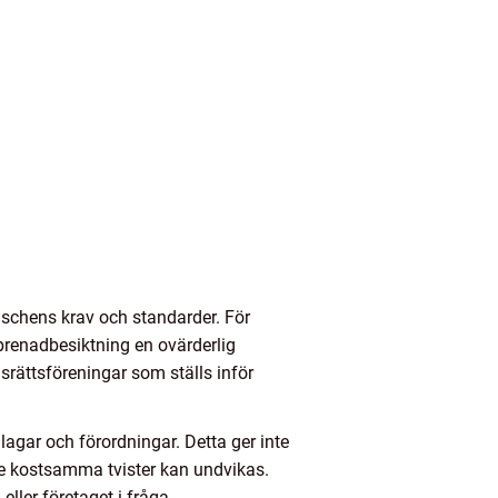
anschens krav och standarder. För
eprenadbesiktning en ovärderlig
srättsföreningar som ställs inför
lagar och förordningar. Detta ger inte
de kostsamma tvister kan undvikas.
ller företaget i fråga.