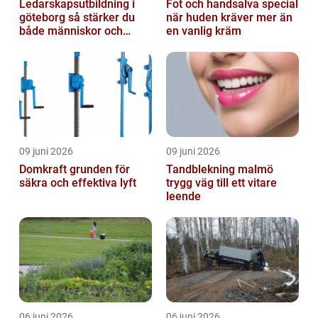
Ledarskapsutbildning i
Fot och handsalva special
göteborg så stärker du
när huden kräver mer än
både människor och
en vanlig kräm
resultat
09 juni 2026
09 juni 2026
Domkraft grunden för
Tandblekning malmö
säkra och effektiva lyft
trygg väg till ett vitare
leende
06 juni 2026
06 juni 2026