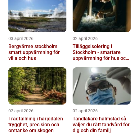
03 april 2026
02 april 2026
Bergvärme stockholm
Tilläggsisolering i
smart uppvärmning för
Stockholm - smartare
villa och hus
uppvärmning för hus och
fastigheter
02 april 2026
02 april 2026
Trädfällning i härjedalen
Tandläkare halmstad så
trygghet, precision och
väljer du rätt tandvård för
omtanke om skogen
dig och din familj