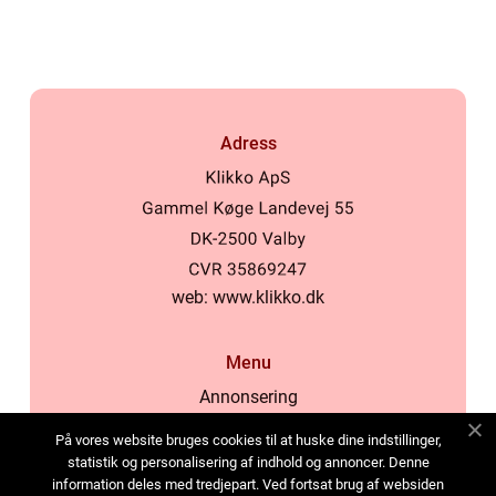
Adress
web:
www.klikko.dk
Menu
Annonsering
Om oss
På vores website bruges cookies til at huske dine indstillinger,
Cookies
statistik og personalisering af indhold og annoncer. Denne
information deles med tredjepart. Ved fortsat brug af websiden
Kontakta oss