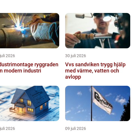
minst lika begeistrad i ...
juli 2026
30 juli 2026
ustrimontage ryggraden
Vvs sandviken trygg hjälp
en modern industri
med värme, vatten och
avlopp
juli 2026
09 juli 2026