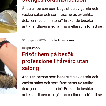
Är du en person som begeistras av gamla och
vackra saker och som fascineras av antika
detaljer med en historia? Brukar du besöka
antikhandlaren med jämna mellanrum för att se
vad han har fått in i butiken? Då är du säkerligen
minst lika begeistrad i ...
01 augusti 2026
Lotta Albertsson
inspiration
Frisör hem på besök
professionell hårvård utan
salong
Är du en person som begeistras av gamla och
vackra saker och som fascineras av antika
detaljer med en historia? Brukar du besöka
antikhandlaren med jämna mellanrum för att se
vad han har fått in i butiken? Då är du säkerligen