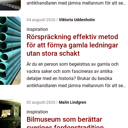
antikhandlaren med jämna mellanrum för att se
vad han har fått in i butiken? Då är du säkerligen
minst lika begeistrad i ...
04 augusti 2026
Viktoria Uddenholm
inspiration
Rörspräckning effektiv metod
för att förnya gamla ledningar
utan stora schakt
Är du en person som begeistras av gamla och
vackra saker och som fascineras av antika
detaljer med en historia? Brukar du besöka
antikhandlaren med jämna mellanrum för att se
vad han har fått in i butiken? Då är du säkerligen
minst lika begeistrad i ...
02 augusti 2026
Malin Lindgren
inspiration
Bilmuseum som berättar
sveriges fordonstradition