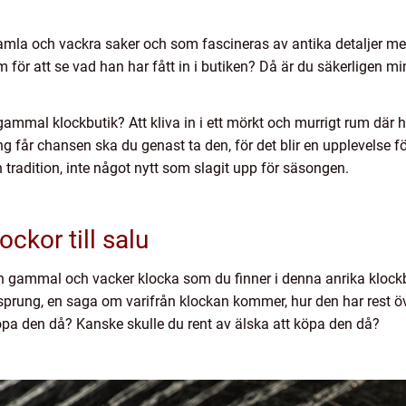
amla och vackra saker och som fascineras av antika detaljer me
ör att se vad han har fått in i butiken? Då är du säkerligen min
ammal klockbutik? Att kliva in i ett mörkt och murrigt rum där h
får chansen ska du genast ta den, för det blir en upplevelse för 
tradition, inte något nytt som slagit upp för säsongen.
ckor till salu
en gammal och vacker klocka som du finner i denna anrika kloc
sprung, en saga om varifrån klockan kommer, hur den har rest öv
köpa den då? Kanske skulle du rent av älska att köpa den då?