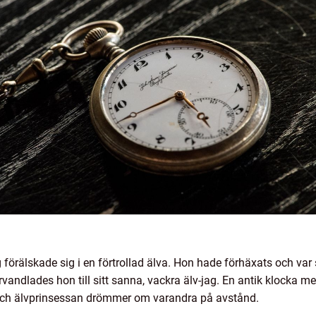
örälskade sig i en förtrollad älva. Hon hade förhäxats och var s
örvandlades hon till sitt sanna, vackra älv-jag. En antik klocka m
 och älvprinsessan drömmer om varandra på avstånd.