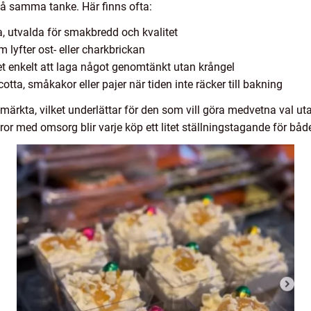
på samma tanke. Här finns ofta:
, utvalda för smakbredd och kvalitet
lyfter ost- eller charkbrickan
et enkelt att laga något genomtänkt utan krångel
tta, småkakor eller pajer när tiden inte räcker till bakning
ärkta, vilket underlättar för den som vill göra medvetna val uta
ror med omsorg blir varje köp ett litet ställningstagande för bå