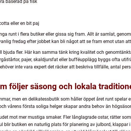
öra baserad på fisk
tta eller en bit paj
ga runt i flera butiker eller gissa sig fram. Allt är samlat, genom
vanlig fredag efter jobbet kan bli något att se fram emot utan at
ill bjuda fler. Här kan samma tänk kring kvalitet och genomtänk
örgåstårtor, pajer, skaldjursfat eller bufféupplägg byggs ofta uti
höver inte vara expert det räcker att beskriva tillfälle, antal per
m följer säsong och lokala tradition
r, men en delikatessbutik som håller öppet året runt spelar en 
och vårens första soliga helger skapar andra behov än högsäson
budet mot mer mustiga smaker. Fler långlagrade ostar, rätter som
ul blir butiken en naturlig plats för planering av julbord, klappa