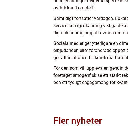
detaljer som gör helgerna speciella k
ostbrickan komplett.
Samtidigt fortsätter vardagen. Lokala 
service och igenkänning viktiga delar
dig och är ärlig nog att avråda när någ
Sociala medier ger ytterligare en di
erbjudanden eller förändrade öppetti
gör att relationen till kunderna fortsä
För den som vill uppleva en genuin d
företaget smogenfisk.se ett starkt r
och ett tydligt engagemang för kvalite
Fler nyheter