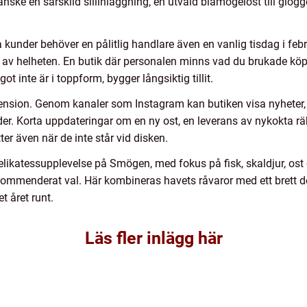
anske en särskild sillinläggning, en utvald blåmögelost till glö
kunder behöver en pålitlig handlare även en vanlig tisdag i febru
 av helheten. En butik där personalen minns vad du brukade köpa,
ot inte är i toppform, bygger långsiktig tillit.
mension. Genom kanaler som Instagram kan butiken visa nyheter, 
der. Korta uppdateringar om en ny ost, en leverans av nykokta rä
tter även när de inte står vid disken.
elikatessupplevelse på Smögen, med fokus på fisk, skaldjur, ost 
ekommenderat val. Här kombineras havets råvaror med ett brett de
t året runt.
Läs fler inlägg här