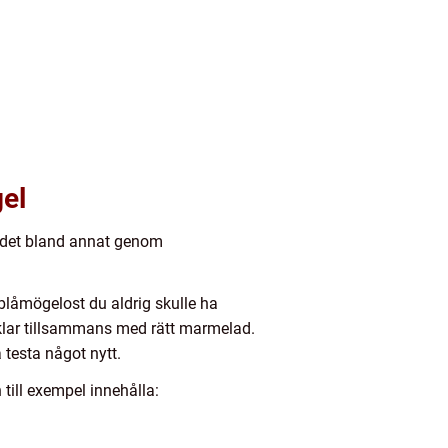
gel
s det bland annat genom
 blåmögelost du aldrig skulle ha
lvklar tillsammans med rätt marmelad.
 testa något nytt.
till exempel innehålla: