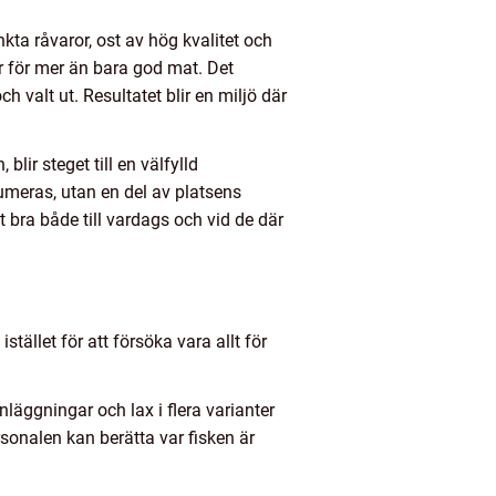
ta råvaror, ost av hög kvalitet och
r för mer än bara god mat. Det
h valt ut. Resultatet blir en miljö där
blir steget till en välfylld
meras, utan en del av platsens
gt bra både till vardags och vid de där
tället för att försöka vara allt för
läggningar och lax i flera varianter
rsonalen kan berätta var fisken är