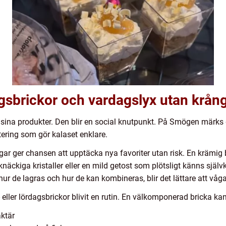
gsbrickor och vardagslyx utan krån
n sina produkter. Den blir en social knutpunkt. På Smögen märk
tering som gör kalaset enklare.
gar ger chansen att upptäcka nya favoriter utan risk. En krämig
knäckiga kristaller eller en mild getost som plötsligt känns sjä
ur de lagras och hur de kan kombineras, blir det lättare att våga
ler lördagsbrickor blivit en rutin. En välkomponerad bricka kan 
ktär