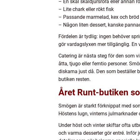
– En skål skaldjursröra eller annan r
– Lite chark eller rökt fisk
– Passande marmelad, kex och bröd
– Någon liten dessert, kanske pannaco
Fördelen är tydlig: ingen behöver sprin
gör vardagslyxen mer tillgänglig. En 
Catering är nästa steg för den som v
åtta, tjugo eller femtio personer. Sm
diskarna just då. Den som beställer be
butiken resten.
Året Runt-butiken so
Smögen är starkt förknippat med somma
Höstens lugn, vinterns julmarknader 
Under höst och vinter skiftar ofta ut
och varma desserter gör entré. Inför j