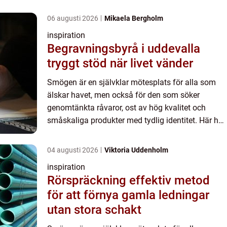
06 augusti 2026
Mikaela Bergholm
inspiration
Begravningsbyrå i uddevalla
tryggt stöd när livet vänder
Smögen är en självklar mötesplats för alla som
älskar havet, men också för den som söker
genomtänkta råvaror, ost av hög kvalitet och
småskaliga produkter med tydlig identitet. Här har
delikatessbutik Smögen blivit ett begrepp som
står för mer än bar...
04 augusti 2026
Viktoria Uddenholm
inspiration
Rörspräckning effektiv metod
för att förnya gamla ledningar
utan stora schakt