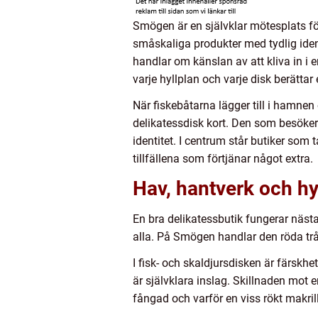
Smögen är en självklar mötesplats fö
småskaliga produkter med tydlig iden
handlar om känslan av att kliva in i e
varje hyllplan och varje disk berätta
När fiskebåtarna lägger till i hamnen o
delikatessdisk kort. Den som besöke
identitet. I centrum står butiker som t
tillfällena som förtjänar något extra.
Hav, hantverk och hy
En bra delikatessbutik fungerar nästan
alla. På Smögen handlar den röda tr
I fisk- och skaldjursdisken är färskh
är självklara inslag. Skillnaden mot e
fångad och varför en viss rökt makril