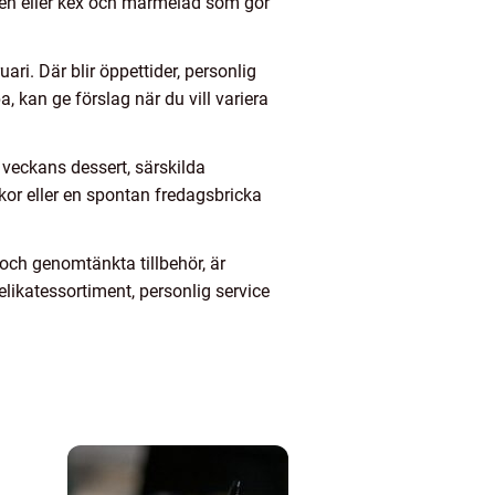
ggen eller kex och marmelad som gör
ari. Där blir öppettider, personlig
 kan ge förslag när du vill variera
veckans dessert, särskilda
kor eller en spontan fredagsbricka
och genomtänkta tillbehör, är
likatessortiment, personlig service