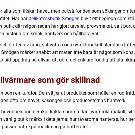
r alla som älskar havet, men också för den som söker genomtänk
titet. Här har
delikatessbutik Smögen
blivit ett begrepp som stå
n butik där någon redan har gjort urvalet, provsmakat, valt bort oc
r en historia om smak, hantverk och hållbara val.
ch doften av tång, saltvatten och nyrökt makrill blandas i luften, 
r Smögen märker snabbt att maten inte bara är något som konsu
ar sitt uppdrag på allvar: att göra det enklare för dig att äta rikti
llvärmare som gör skillnad
 som en kurator. Den väljer ut produkter som håller en röd tråd, is
åden ofta om havet, säsongen och producenternas hantverk.
et huvudpersonen. Räkor kokta samma dag, varmrökt makrill, sillin
n vanlig butik märks i detaljerna: hur råvarorna hanteras, hur pe
l passar bättre på macka än på bufféfatet.