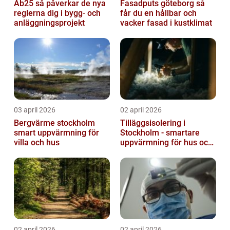
Ab25 så påverkar de nya
Fasadputs göteborg så
reglerna dig i bygg- och
får du en hållbar och
anläggningsprojekt
vacker fasad i kustklimat
03 april 2026
02 april 2026
Bergvärme stockholm
Tilläggsisolering i
smart uppvärmning för
Stockholm - smartare
villa och hus
uppvärmning för hus och
fastigheter
02 april 2026
02 april 2026