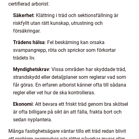
certifierad arborist:
Säkerhet
: Klättring i träd och sektionsfällning är
riskfyllt utan rätt kunskap, utrustning och
försäkringar.
Trädens hälsa
: Fel beskärning kan orsaka
svampangrepp, röta och sprickor som förkortar
trädets liv.
Myndighetskrav
: Vissa områden har skyddade träd,
strandskydd eller detaljplaner som reglerar vad som
får göras. En erfaren arborist känner ofta till sådana
regler eller vet hur de ska kontrolleras.
Ekonomi
: Att bevara ett friskt träd genom bra skötsel
är ofta billigare på sikt än att fälla, frakta bort och
sedan nyplantera.
Många fastighetsägare väntar tills ett träd redan blivit
ett problem exempelvis när rötter påverkar murar eller