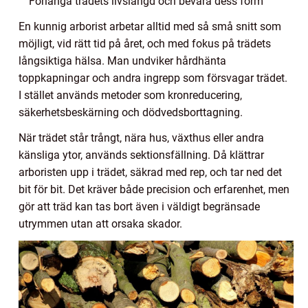
Förlänga trädets livslängd och bevara dess form
En kunnig arborist arbetar alltid med så små snitt som
möjligt, vid rätt tid på året, och med fokus på trädets
långsiktiga hälsa. Man undviker hårdhänta
toppkapningar och andra ingrepp som försvagar trädet.
I stället används metoder som kronreducering,
säkerhetsbeskärning och dödvedsborttagning.
När trädet står trångt, nära hus, växthus eller andra
känsliga ytor, används sektionsfällning. Då klättrar
arboristen upp i trädet, säkrad med rep, och tar ned det
bit för bit. Det kräver både precision och erfarenhet, men
gör att träd kan tas bort även i väldigt begränsade
utrymmen utan att orsaka skador.