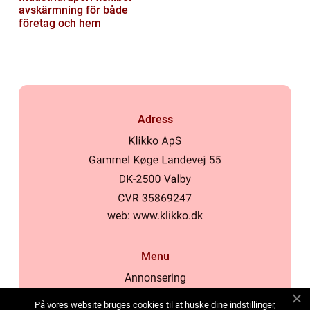
avskärmning för både
företag och hem
Adress
web:
www.klikko.dk
Menu
Annonsering
Om oss
På vores website bruges cookies til at huske dine indstillinger,