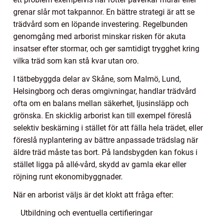
grenar slår mot takpannor. En bättre strategi är att se
trädvård som en löpande investering. Regelbunden
genomgång med arborist minskar risken för akuta
insatser efter stormar, och ger samtidigt trygghet kring
vilka träd som kan stå kvar utan oro.
I tätbebyggda delar av Skåne, som Malmö, Lund,
Helsingborg och deras omgivningar, handlar trädvård
ofta om en balans mellan säkerhet, ljusinsläpp och
grönska. En skicklig arborist kan till exempel föreslå
selektiv beskärning i stället för att fälla hela trädet, eller
föreslå nyplantering av bättre anpassade trädslag när
äldre träd måste tas bort. På landsbygden kan fokus i
stället ligga på allé-vård, skydd av gamla ekar eller
röjning runt ekonomibyggnader.
När en arborist väljs är det klokt att fråga efter:
Utbildning och eventuella certifieringar