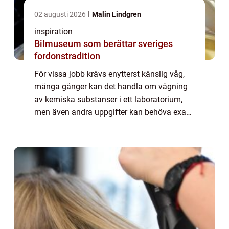
02 augusti 2026
Malin Lindgren
inspiration
Bilmuseum som berättar sveriges
fordonstradition
För vissa jobb krävs enytterst känslig våg,
många gånger kan det handla om vägning
av kemiska substanser i ett laboratorium,
men även andra uppgifter kan behöva exakt
vägning. En analysvåg är ett hjälpmedel
som kan få fram precisa resultathela vägen
...