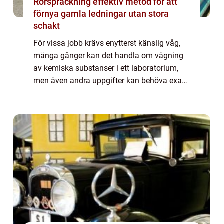
Rörspräckning effektiv metod för att
förnya gamla ledningar utan stora
schakt
För vissa jobb krävs enytterst känslig våg,
många gånger kan det handla om vägning
av kemiska substanser i ett laboratorium,
men även andra uppgifter kan behöva exakt
vägning. En analysvåg är ett hjälpmedel
som kan få fram precisa resultathela vägen
...