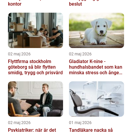
kontor
beslut
02 maj 2026
02 maj 2026
Flyttfirma stockholm
Gladiator K-nine -
göteborg så blir flytten
hundhalsbandet som kan
smidig, trygg och prisvärd
minska stress och ångest
hos hundar
02 maj 2026
01 maj 2026
Psykiatriker: när är det
Tandläkare nacka så