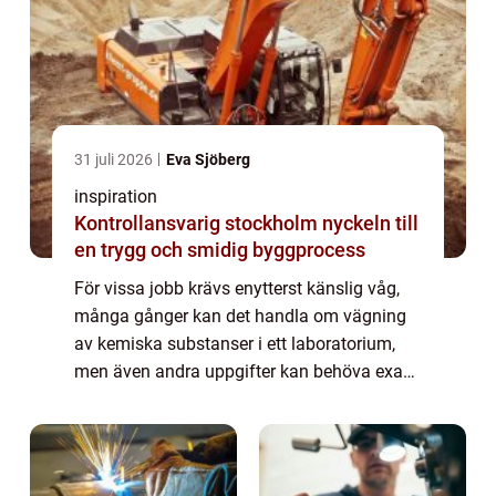
31 juli 2026
Eva Sjöberg
inspiration
Kontrollansvarig stockholm nyckeln till
en trygg och smidig byggprocess
För vissa jobb krävs enytterst känslig våg,
många gånger kan det handla om vägning
av kemiska substanser i ett laboratorium,
men även andra uppgifter kan behöva exakt
vägning. En analysvåg är ett hjälpmedel
som kan få fram precisa resultathela vägen
...