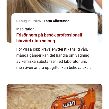
01 augusti 2026
Lotta Albertsson
inspiration
Frisör hem på besök professionell
hårvård utan salong
För vissa jobb krävs enytterst känslig våg,
många gånger kan det handla om vägning
av kemiska substanser i ett laboratorium,
men även andra uppgifter kan behöva exakt
vägning. En analysvåg är ett hjälpmedel
som kan få fram precisa resultathela vägen
...