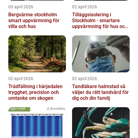
03 april 2026
02 april 2026
Bergvärme stockholm
Tilläggsisolering i
smart uppvärmning för
Stockholm - smartare
villa och hus
uppvärmning för hus och
fastigheter
02 april 2026
02 april 2026
Trädfällning i härjedalen
Tandläkare halmstad så
trygghet, precision och
väljer du rätt tandvård för
omtanke om skogen
dig och din familj