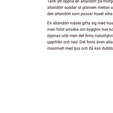
Tänk att öppna en altandörr på morgo
altandörr suddar ut gränsen mellan ute
den altandörr som passar huset allra
En altandörr måste gifta sig med hus
man först ansöka om bygglov hos kom
öppnas utåt men det finns naturligtv
uppifrån och ned. Det finns även alta
maximalt med ljus och då kan dubbla 