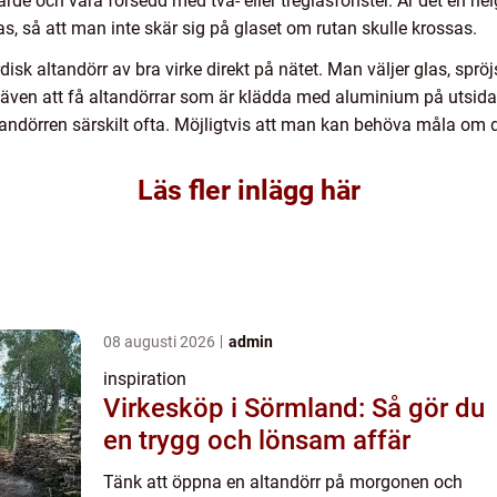
ärde och vara försedd med två- eller treglasfönster. Är det en he
as, så att man inte skär sig på glaset om rutan skulle krossas.
disk altandörr av bra virke direkt på nätet. Man väljer glas, sprö
 även att få altandörrar som är klädda med aluminium på utsida
tandörren särskilt ofta. Möjligtvis att man kan behöva måla om
Läs fler inlägg här
08 augusti 2026
admin
inspiration
Virkesköp i Sörmland: Så gör du
en trygg och lönsam affär
Tänk att öppna en altandörr på morgonen och