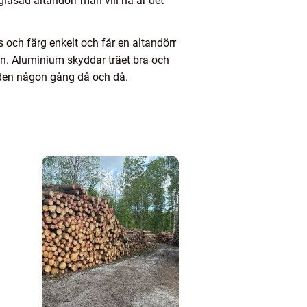
lglasad altandörr man vill ha är det
js och färg enkelt och får en altandörr
n. Aluminium skyddar träet bra och
 den någon gång då och då.