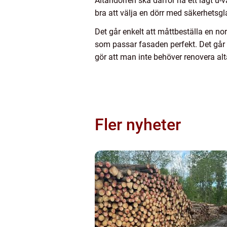
Altandörren ska därför ha ett lågt u-v
bra att välja en dörr med säkerhetsgl
Det går enkelt att måttbeställa en nor
som passar fasaden perfekt. Det går
gör att man inte behöver renovera al
Fler nyheter