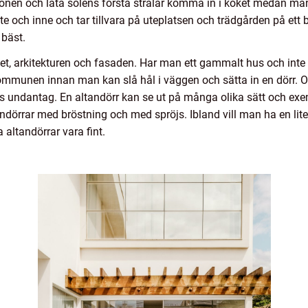
nen och låta solens första strålar komma in i köket medan man
 och inne och tar tillvara på uteplatsen och trädgården på ett bä
 bäst.
et, arkitekturen och fasaden. Har man ett gammalt hus och inte
munen innan man kan slå hål i väggen och sätta in en dörr. Of
is undantag. En altandörr kan se ut på många olika sätt och ex
ndörrar med bröstning och med spröjs. Ibland vill man ha en lite 
altandörrar vara fint.