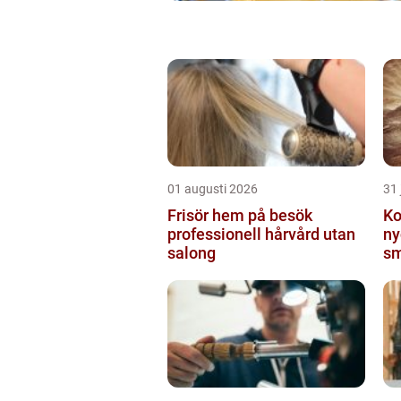
01 augusti 2026
31 
Frisör hem på besök
Ko
professionell hårvård utan
ny
salong
sm