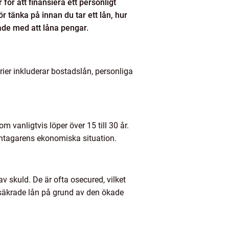
för att finansiera ett personligt
r tänka på innan du tar ett lån, hur
ade med att låna pengar.
ier inkluderar bostadslån, personliga
 vanligtvis löper över 15 till 30 år.
låntagarens ekonomiska situation.
v skuld. De är ofta osecured, vilket
 säkrade lån på grund av den ökade