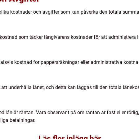
d olika kostnader och avgifter som kan påverka den totala summa
ostnad som täcker långivarens kostnader för att administrera l
rtalsvis kostnad för pappersräkningar eller administrativa kostna
r att underhålla lånet, och detta kan läggas till den totala lånek
lån är räntan. Vara observant på om räntan är fast eller rörlig,
iga betalningar.
Läs fler inlägg här