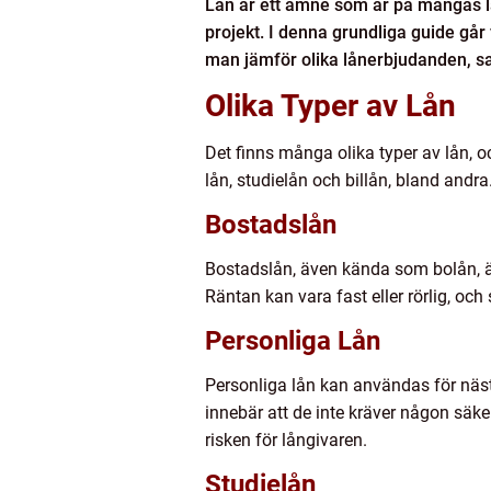
Lån är ett ämne som är på mångas läpp
projekt. I denna grundliga guide går
man jämför olika lånerbjudanden, s
Olika Typer av Lån
Det finns många olika typer av lån, 
lån, studielån och billån, bland andra
Bostadslån
Bostadslån, även kända som bolån, är a
Räntan kan vara fast eller rörlig, oc
Personliga Lån
Personliga lån kan användas för nästa
innebär att de inte kräver någon säk
risken för långivaren.
Studielån