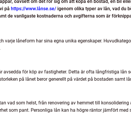
ar, oavsett om det rör sig om att köpa en bostad, en bil eller 
 vi på
https://www.lånse.se/
igenom olika typer av lån, vad du bö
amt de vanligaste kostnaderna och avgifterna som är förknipp
och varje låneform har sina egna unika egenskaper. Huvudkategor
.
vsedda för köp av fastigheter. Detta är ofta långfristiga lån som
h storleken på lånet beror generellt på värdet på bostaden samt 
n vad som helst, från renovering av hemmet till konsolidering a
erhet som pant. Personliga lån kan ha högre räntor jämfört med