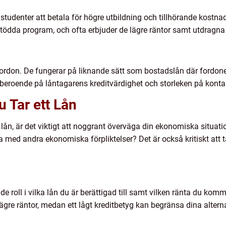
 studenter att betala för högre utbildning och tillhörande kost
sstödda program, och ofta erbjuder de lägre räntor samt utdragna
t fordon. De fungerar på liknande sätt som bostadslån där fordone
 beroende på låntagarens kreditvärdighet och storleken på konta
u Tar ett Lån
 lån, är det viktigt att noggrant överväga din ekonomiska situa
 med andra ekonomiska förpliktelser? Det är också kritiskt att
e roll i vilka lån du är berättigad till samt vilken ränta du komm
ägre räntor, medan ett lågt kreditbetyg kan begränsa dina alternat