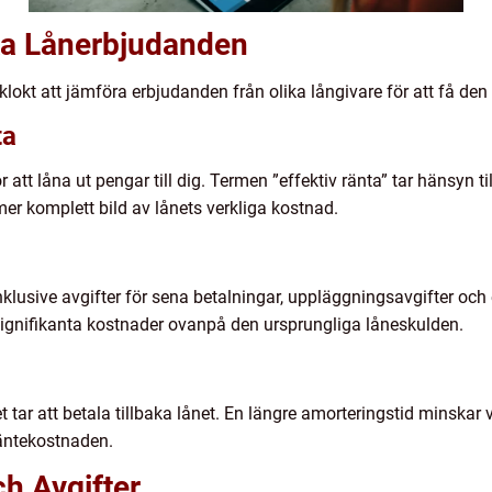
ka Lånerbjudanden
t klokt att jämföra erbjudanden från olika långivare för att få de
ta
 att låna ut pengar till dig. Termen ”effektiv ränta” tar hänsyn ti
mer komplett bild av lånets verkliga kostnad.
klusive avgifter för sena betalningar, uppläggningsavgifter och e
signifikanta kostnader ovanpå den ursprungliga låneskulden.
et tar att betala tillbaka lånet. En längre amorteringstid minskar
räntekostnaden.
h Avgifter