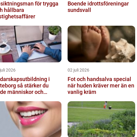
siktningsman för trygga
Boende idrottsföreningar
h hållbara
sundsvall
stighetsaffärer
juli 2026
02 juli 2026
darskapsutbildning i
Fot och handsalva special
org så stärker du
när huden kräver mer än en
de människor och
vanlig kräm
sultat