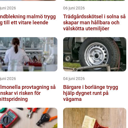
juni 2026
06 juni 2026
ndblekning malmö trygg
Trädgårdsskötsel i solna så
g till ett vitare leende
skapar man hållbara och
välskötta utemiljöer
juni 2026
04 juni 2026
lmonella provtagning så
Bärgare i borlänge trygg
nskar vi risken för
hjälp dygnet runt på
ittspridning
vägarna