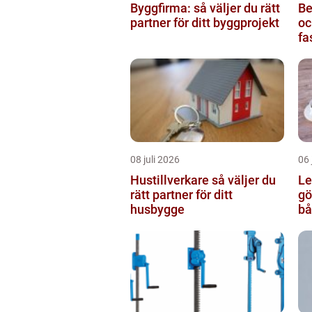
Byggfirma: så väljer du rätt
Be
partner för ditt byggprojekt
oc
fa
08 juli 2026
06 
Hustillverkare så väljer du
Le
rätt partner för ditt
göteb
husbygge
bå
re