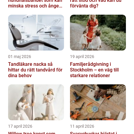
hundhalsbandet som kan
rätt stöd och vad kan du
minska stress och ångest
förvänta dig?
hos hundar
01 maj 2026
19 april 2026
Tandläkare nacka så
Familjerådgivning i
hittar du rätt tandvård för
Stockholm – en väg till
dina behov
starkare relationer
17 april 2026
11 april 2026
Willow tree konst som
Svarvchuckar hjärtat i