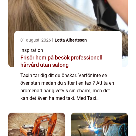
01 augusti 2026
Lotta Albertsson
inspiration
Frisör hem på besök professionell
hårvård utan salong
Taxin tar dig dit du önskar. Varför inte se
över stan medan du sitter i en taxi? Att ta en
promenad har givetvis sin charm, men det
kan det även ha med taxi. Med Taxi
helsingborg kan du lita på att det är duktiga
förare som på ett tryggt sätt tar dig...