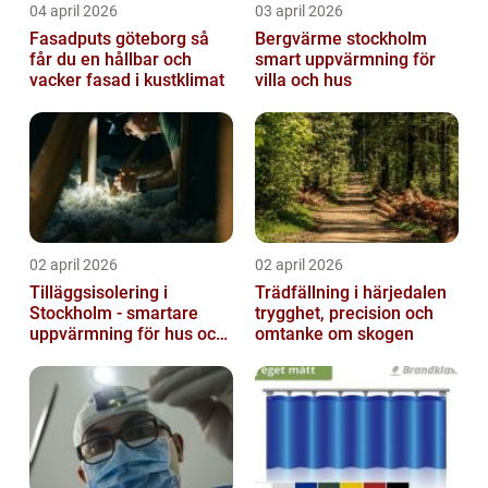
04 april 2026
03 april 2026
Fasadputs göteborg så
Bergvärme stockholm
får du en hållbar och
smart uppvärmning för
vacker fasad i kustklimat
villa och hus
02 april 2026
02 april 2026
Tilläggsisolering i
Trädfällning i härjedalen
Stockholm - smartare
trygghet, precision och
uppvärmning för hus och
omtanke om skogen
fastigheter