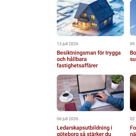
13 juli 2026
09 
Besiktningsman för trygga
Bo
och hållbara
su
fastighetsaffärer
06 juli 2026
02 
Ledarskapsutbildning i
Fo
göteborg så stärker du
nä