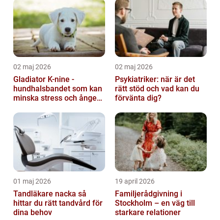
02 maj 2026
02 maj 2026
Gladiator K-nine -
Psykiatriker: när är det
hundhalsbandet som kan
rätt stöd och vad kan du
minska stress och ångest
förvänta dig?
hos hundar
01 maj 2026
19 april 2026
Tandläkare nacka så
Familjerådgivning i
hittar du rätt tandvård för
Stockholm – en väg till
dina behov
starkare relationer