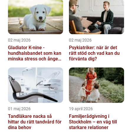
02 maj 2026
02 maj 2026
Gladiator K-nine -
Psykiatriker: när är det
hundhalsbandet som kan
rätt stöd och vad kan du
minska stress och ångest
förvänta dig?
hos hundar
01 maj 2026
19 april 2026
Tandläkare nacka så
Familjerådgivning i
hittar du rätt tandvård för
Stockholm – en väg till
dina behov
starkare relationer