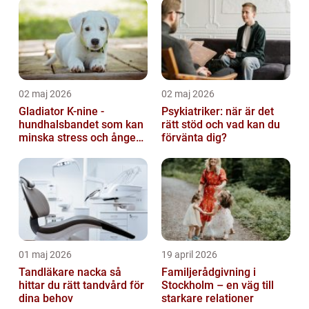
02 maj 2026
02 maj 2026
Gladiator K-nine -
Psykiatriker: när är det
hundhalsbandet som kan
rätt stöd och vad kan du
minska stress och ångest
förvänta dig?
hos hundar
01 maj 2026
19 april 2026
Tandläkare nacka så
Familjerådgivning i
hittar du rätt tandvård för
Stockholm – en väg till
dina behov
starkare relationer