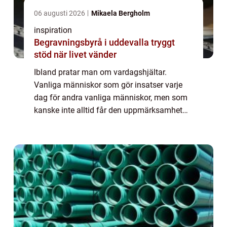
06 augusti 2026
Mikaela Bergholm
inspiration
Begravningsbyrå i uddevalla tryggt
stöd när livet vänder
Ibland pratar man om vardagshjältar.
Vanliga människor som gör insatser varje
dag för andra vanliga människor, men som
kanske inte alltid får den uppmärksamhet
som de förtjänar. De vinner inga nobelpris.
Men de vinner många hjärtan genom att
finnas d...