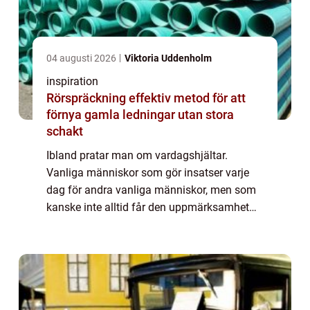
04 augusti 2026
Viktoria Uddenholm
inspiration
Rörspräckning effektiv metod för att
förnya gamla ledningar utan stora
schakt
Ibland pratar man om vardagshjältar.
Vanliga människor som gör insatser varje
dag för andra vanliga människor, men som
kanske inte alltid får den uppmärksamhet
som de förtjänar. De vinner inga nobelpris.
Men de vinner många hjärtan genom att
finnas d...