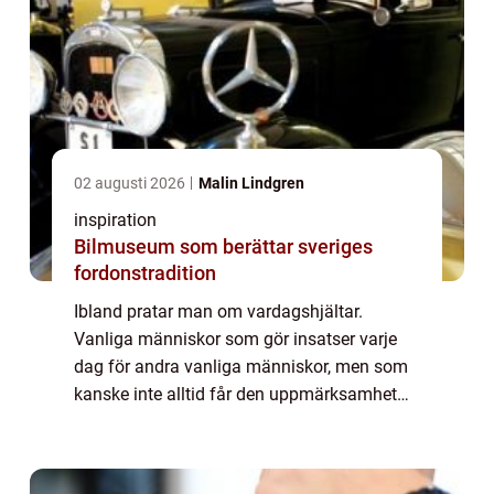
02 augusti 2026
Malin Lindgren
inspiration
Bilmuseum som berättar sveriges
fordonstradition
Ibland pratar man om vardagshjältar.
Vanliga människor som gör insatser varje
dag för andra vanliga människor, men som
kanske inte alltid får den uppmärksamhet
som de förtjänar. De vinner inga nobelpris.
Men de vinner många hjärtan genom att
finnas d...