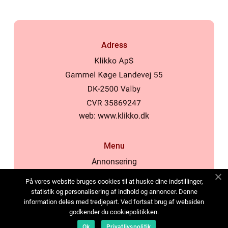
Adress
web:
www.klikko.dk
Menu
Annonsering
Om oss
På vores website bruges cookies til at huske dine indstillinger,
Cookies
statistik og personalisering af indhold og annoncer. Denne
information deles med tredjepart. Ved fortsat brug af websiden
Kontakta oss
godkender du cookiepolitikken.
Sitemap
Ok
Privatlivspolitik