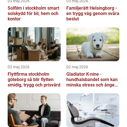
03 maj 2026
03 maj 2026
Solfilm i stockholm smart
Familjerätt Helsingborg -
solskydd för bil, hem och
en trygg väg genom svåra
kontor
beslut
02 maj 2026
02 maj 2026
Flyttfirma stockholm
Gladiator K-nine -
göteborg så blir flytten
hundhalsbandet som kan
smidig, trygg och prisvärd
minska stress och ångest
hos hundar