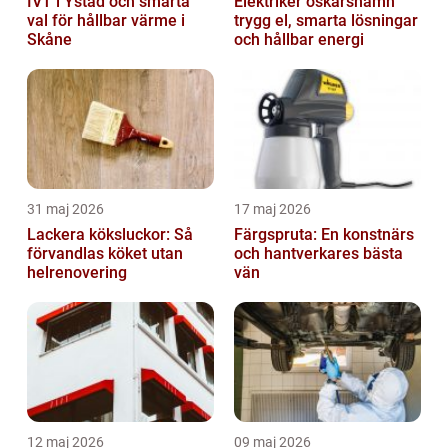
IVT i Ystad och smarta
Elektriker oskarshamn
val för hållbar värme i
trygg el, smarta lösningar
Skåne
och hållbar energi
31 maj 2026
17 maj 2026
Lackera köksluckor: Så
Färgspruta: En konstnärs
förvandlas köket utan
och hantverkares bästa
helrenovering
vän
12 maj 2026
09 maj 2026