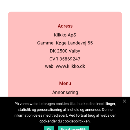
Adress
web:
www.klikko.dk
Menu
Annonsering
Om oss
På vores website bruges cookies til at huske dine indstillinger,
Cookies
statistik og personalisering af indhold og annoncer. Denne
information deles med tredjepart. Ved fortsat brug af websiden
Kontakta oss
godkender du cookiepolitikken.
Sitemap
Ok
Privatlivspolitik