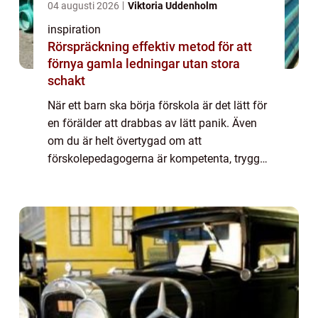
04 augusti 2026
Viktoria Uddenholm
inspiration
Rörspräckning effektiv metod för att
förnya gamla ledningar utan stora
schakt
När ett barn ska börja förskola är det lätt för
en förälder att drabbas av lätt panik. Även
om du är helt övertygad om att
förskolepedagogerna är kompetenta, trygga
och snälla. Ditt barn har ju bara varit med
dig hela sitt liv, kan hen verkligen klar...