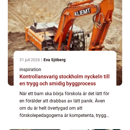
31 juli 2026
Eva Sjöberg
inspiration
Kontrollansvarig stockholm nyckeln till
en trygg och smidig byggprocess
När ett barn ska börja förskola är det lätt för
en förälder att drabbas av lätt panik. Även
om du är helt övertygad om att
förskolepedagogerna är kompetenta, trygga
och snälla. Ditt barn har ju bara varit med
dig hela sitt liv, kan hen verkligen klar...