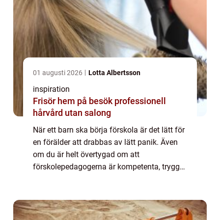
01 augusti 2026
Lotta Albertsson
inspiration
Frisör hem på besök professionell
hårvård utan salong
När ett barn ska börja förskola är det lätt för
en förälder att drabbas av lätt panik. Även
om du är helt övertygad om att
förskolepedagogerna är kompetenta, trygga
och snälla. Ditt barn har ju bara varit med
dig hela sitt liv, kan hen verkligen klar...