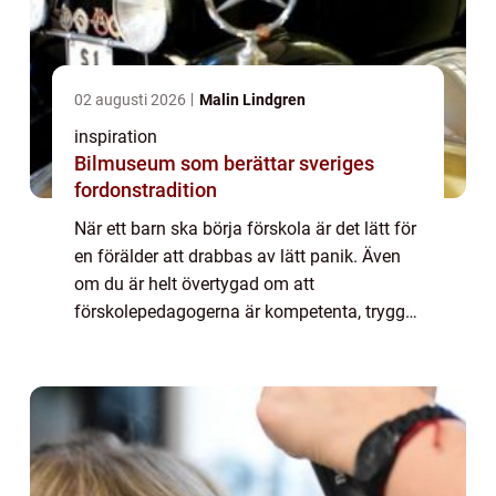
02 augusti 2026
Malin Lindgren
inspiration
Bilmuseum som berättar sveriges
fordonstradition
När ett barn ska börja förskola är det lätt för
en förälder att drabbas av lätt panik. Även
om du är helt övertygad om att
förskolepedagogerna är kompetenta, trygga
och snälla. Ditt barn har ju bara varit med
dig hela sitt liv, kan hen verkligen klar...