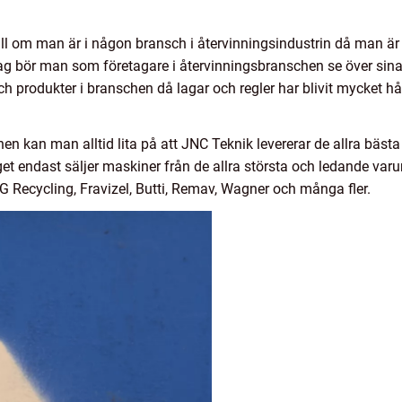
till om man är i någon bransch i återvinningsindustrin då man är
I dag bör man som företagare i återvinningsbranschen se över sin
h produkter i branschen då lagar och regler har blivit mycket hå
en kan man alltid lita på att JNC Teknik levererar de allra bä
et endast säljer maskiner från de allra största och ledande var
 Recycling, Fravizel, Butti, Remav, Wagner och många fler.