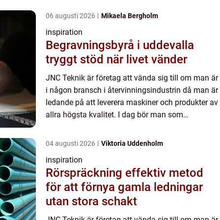
06 augusti 2026
Mikaela Bergholm
inspiration
Begravningsbyrå i uddevalla
tryggt stöd när livet vänder
JNC Teknik är företag att vända sig till om man är
i någon bransch i återvinningsindustrin då man är
ledande på att leverera maskiner och produkter av
allra högsta kvalitet. I dag bör man som
företagare i återvinningsbranschen se över sina
gamla mask...
04 augusti 2026
Viktoria Uddenholm
inspiration
Rörspräckning effektiv metod
för att förnya gamla ledningar
utan stora schakt
JNC Teknik är företag att vända sig till om man är