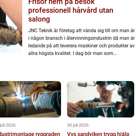
Frisör hem på besök
professionell hårvård utan
salong
JNC Teknik är företag att vända sig till om man är
i någon bransch i återvinningsindustrin då man är
ledande på att leverera maskiner och produkter av
allra högsta kvalitet. I dag bör man som
företagare i återvinningsbranschen se över sina
gamla mask...
juli 2026
30 juli 2026
ustrimontage ryggraden
Vvs sandviken trygg hjälp