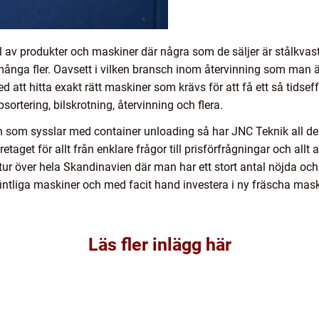
l av produkter och maskiner där några som de säljer är stålkvasta
många fler. Oavsett i vilken bransch inom återvinning som man 
med att hitta exakt rätt maskiner som krävs för att få ett så tidse
sortering, bilskrotning, återvinning och flera.
som sysslar med container unloading så har JNC Teknik all de
retaget för allt från enklare frågor till prisförfrågningar och all
ntur över hela Skandinavien där man har ett stort antal nöjda 
efintliga maskiner och med facit hand investera i ny fräscha m
Läs fler inlägg här