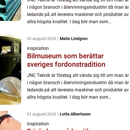
i någon bransch i återvinningsindustrin då man är
ledande på att leverera maskiner och produkter av
allra högsta kvalitet. I dag bör man som
företagare i återvinningsbranschen se över sina
gamla mask...
02 augusti 2026
Malin Lindgren
inspiration
Bilmuseum som berättar
sveriges fordonstradition
JNC Teknik är företag att vända sig till om man är
i någon bransch i återvinningsindustrin då man är
ledande på att leverera maskiner och produkter av
allra högsta kvalitet. I dag bör man som
företagare i återvinningsbranschen se över sina
gamla mask...
01 augusti 2026
Lotta Albertsson
inspiration