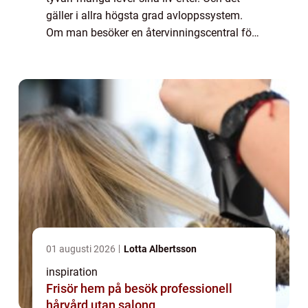
gäller i allra högsta grad avloppssystem.
Om man besöker en återvinningscentral för
avloppsvatten så kan man få se saker
guppa runt i vattnet som kan vara svårt att
...
01 augusti 2026
Lotta Albertsson
inspiration
Frisör hem på besök professionell
hårvård utan salong