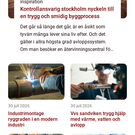
inspiration
Kontrollansvarig stockholm nyckeln till
en trygg och smidig byggprocess
Det går så länge det går, är en åsikt som
tyvärr många lever sina liv efter. Och det
gäller i allra högsta grad avloppssystem.
Om man besöker en återvinningscentral för
avloppsvatten så kan man få se saker
guppa runt i vattnet som kan vara svårt att
...
30 juli 2026
30 juli 2026
Industrimontage
Vvs sandviken trygg hjälp
ryggraden i en modern
med värme, vatten och
industri
avlopp