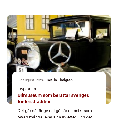
avloppsvatten så kan man få se saker
guppa runt i vattnet som kan vara svårt att
...
02 augusti 2026
Malin Lindgren
inspiration
Bilmuseum som berättar sveriges
fordonstradition
Det går så länge det går, är en åsikt som
tyvärr många lever sina liv efter. Och det