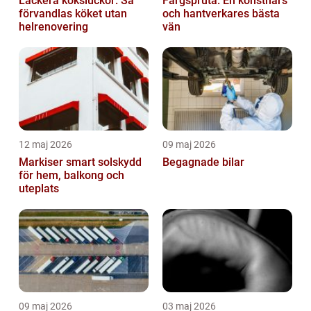
Lackera köksluckor: Så
Färgspruta: En konstnärs
förvandlas köket utan
och hantverkares bästa
helrenovering
vän
12 maj 2026
09 maj 2026
Markiser smart solskydd
Begagnade bilar
för hem, balkong och
uteplats
09 maj 2026
03 maj 2026