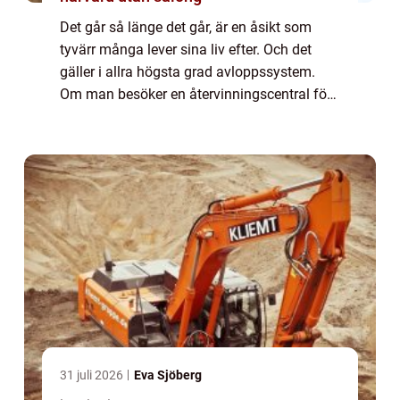
Det går så länge det går, är en åsikt som
tyvärr många lever sina liv efter. Och det
gäller i allra högsta grad avloppssystem.
Om man besöker en återvinningscentral för
avloppsvatten så kan man få se saker
guppa runt i vattnet som kan vara svårt att
...
31 juli 2026
Eva Sjöberg