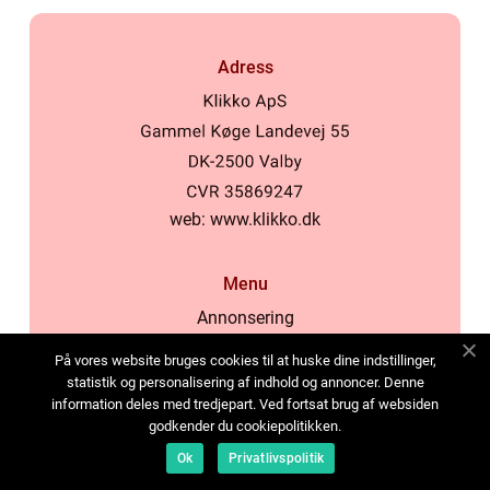
Adress
web:
www.klikko.dk
Menu
Annonsering
Om oss
På vores website bruges cookies til at huske dine indstillinger,
Cookies
statistik og personalisering af indhold og annoncer. Denne
information deles med tredjepart. Ved fortsat brug af websiden
Kontakta oss
godkender du cookiepolitikken.
Sitemap
Ok
Privatlivspolitik