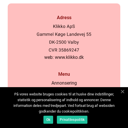
Adress
web:
www.klikko.dk
Menu
Annonsering
Om oss
På vores website bruges cookies til at huske dine indstillinger,
Cookies
statistik og personalisering af indhold og annoncer. Denne
information deles med tredjepart. Ved fortsat brug af websiden
Kontakta oss
godkender du cookiepolitikken.
Sitemap
Ok
Privatlivspolitik